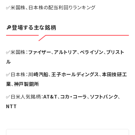
✅米国株、日本株の配当利回りランキング
🔎登場する主な銘柄
✅米国株：
ファイザー
、
アルトリア
、
ベライゾン
、
ブリスト
ル
✅日本株：
川崎汽船
、
王子ホールディングス
、
本田技研工
業
、
神戸製鋼所
✅日米人気銘柄：
AT&T
、
コカ・コーラ
、
ソフトバンク
、
NTT