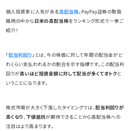
個人投資家に人気がある
高配当株
。PayPay証券の取扱
銘柄の中から
日米の高配当株
をランキング形式で一挙ご
紹介！
「
配当利回り
」とは、今の株価に対して年間の配当金がど
れくらい支払われるかの割合を示す指標です。この配当利
回りが
高いほど投資金額に対して配当が多くてオトク
と
いうことになります。
株式市場が大きく下落したタイミングでは、
配当利回りが
高くなり
、
下値抵抗
が期待できることから高配当株への
注目はより高まります。