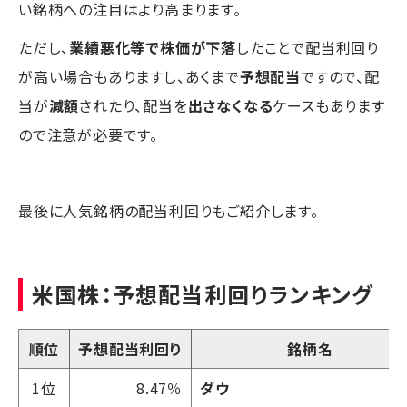
い銘柄への注目はより高まります。
ただし、
業績悪化等で株価が下落
したことで配当利回り
が高い場合もありますし、あくまで
予想配当
ですので、配
当が
減額
されたり、配当を
出さなくなる
ケースもあります
ので注意が必要です。
最後に人気銘柄の配当利回りもご紹介します。
米国株：予想配当利回りランキング
順位
予想配当利回り
銘柄名
1位
8.47％
ダウ