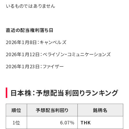
いるものではありません
直近の配当権利落ち日
2026年1月8日：キャンベルズ
2026年1月12日：ベライゾン・コミュニケーションズ
2026年1月23日：ファイザー
日本株：予想配当利回りランキング
順位
予想配当利回り
銘柄名
1位
6.07％
THK