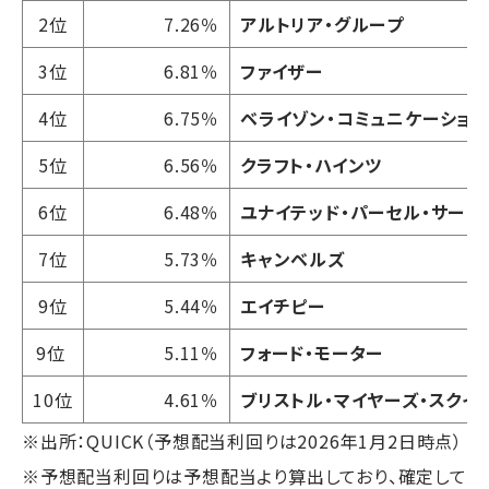
2位
7.26％
アルトリア・グループ
3位
6.81％
ファイザー
4位
6.75％
ベライゾン・コミュニケーション
5位
6.56％
クラフト・ハインツ
6位
6.48％
ユナイテッド・パーセル・サービ
7位
5.73％
キャンベルズ
9位
5.44％
エイチピー
9位
5.11％
フォード・モーター
10位
4.61％
ブリストル・マイヤーズ・スクイ
※出所：QUICK（予想配当利回りは2026年1月2日時点）
※予想配当利回りは予想配当より算出しており、確定して