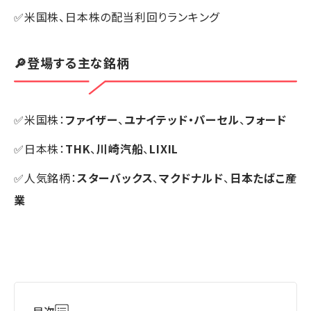
✅米国株、日本株の配当利回りランキング
🔎登場する主な銘柄
✅米国株：
ファイザー
、
ユナイテッド・パーセル
、
フォード
✅日本株：
THK
、
川崎汽船
、
LIXIL
✅人気銘柄：
スターバックス
、
マクドナルド
、
日本たばこ産
業
目次