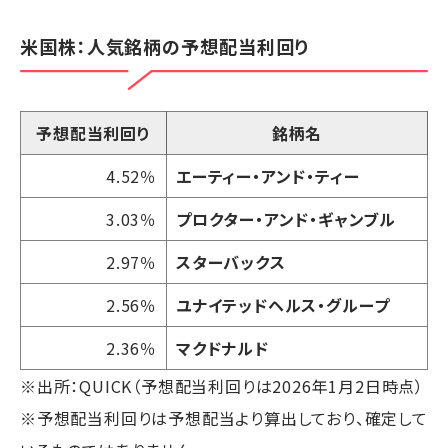
米国株：人気銘柄の予想配当利回り
予想配当利回り
銘柄名
4.52％
エーティー・アンド・ティー
3.03％
プロクター・アンド・ギャンブル
2.97％
スターバックス
2.56％
ユナイテッドヘルス・グループ
2.36％
マクドナルド
※出所：QUICK（予想配当利回りは2026年1月2日時点）
※予想配当利回りは予想配当より算出しており、確定して