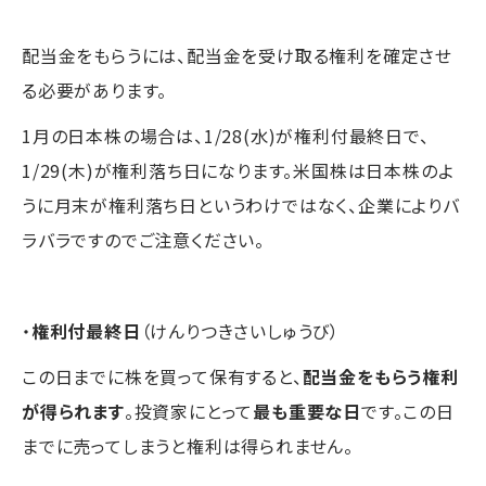
配当金をもらうには、配当金を受け取る権利を確定させ
る必要があります。
1月の日本株の場合は、1/28(水)が権利付最終日で、
1/29(木)が権利落ち日になります。米国株は日本株のよ
うに月末が権利落ち日というわけではなく、企業によりバ
ラバラですのでご注意ください。
・
権利付最終日
（けんりつきさいしゅうび）
この日までに株を買って保有すると、
配当金をもらう権利
が得られます
。投資家にとって
最も重要な日
です。この日
までに売ってしまうと権利は得られません。