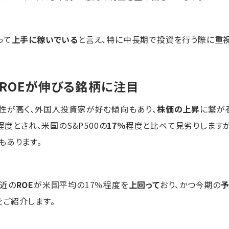
って
上手に稼いでいる
と言え、特に中長期で投資を行う際に重視
にROEが伸びる銘柄に注目
性が高く、外国人投資家が好む傾向もあり、
株価の上昇
に繋が
程度とされ、米国のS&P500の
17％
程度と比べて見劣りしますが
もあります。
直近の
ROE
が米国平均の17％程度を
上回って
おり、かつ今期の
予
ご紹介します。