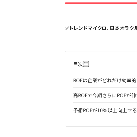
✅
トレンドマイクロ
、
日本オラク
目次
ROEは企業がどれだけ効率
高ROEで今期さらにROEが
予想ROEが10％以上向上す