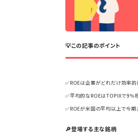
💡この記事のポイント
✅ROEは企業がどれだけ効率的
✅平均的なROEはTOPIXで9％
✅ROEが米国の平均以上で今
🔎登場する主な銘柄