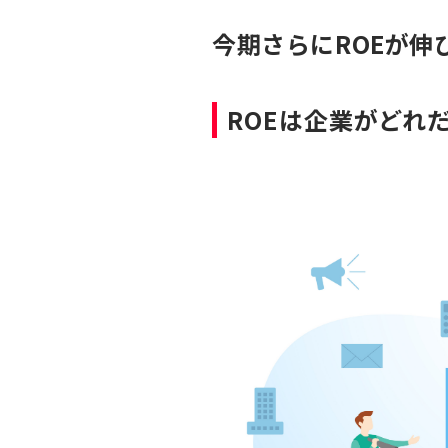
今期さらにROEが伸
ROEは企業がどれ