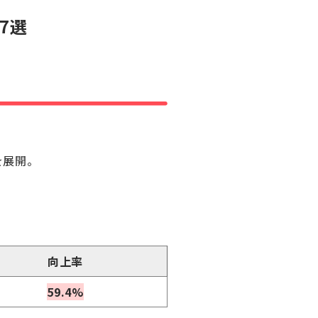
7選
を展開。
向上率
59.4%