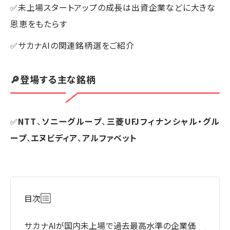
✅未上場スタートアップの成長は出資企業などに大きな
恩恵をもたらす
✅サカナAIの関連銘柄選をご紹介
🔎登場する主な銘柄
✅
NTT
、
ソニーグループ
、
三菱UFJフィナンシャル・グル
ープ
、
エヌビディア
、
アルファベット
目次
サカナAIが国内未上場で過去最高水準の企業価