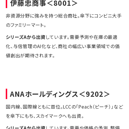
伊藤忠商事
＜8001＞
非資源分野に強みを持つ総合商社。傘下にコンビニ大手
のファミリーマート。
シリーズAから出資
しています。需要予測や在庫の最適
化、与信管理のAI化など、商社の幅広い事業領域での価
値創出が期待されます。
ANAホールディングス
＜9202＞
国内線、国際線ともに首位。LCCの「Peach（ピーチ）」など
を傘下にもち、スカイマークへも出資。
シリーズAから出資
しています。需要や価格の予測、整備