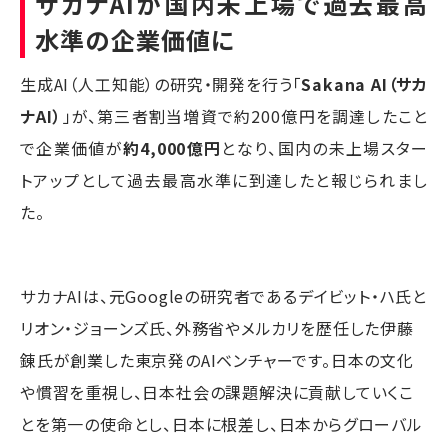
サカナAIが国内未上場で過去最高
水準の企業価値に
生成AI（人工知能）の研究・開発を行う「
Sakana AI（サカ
ナAI）
」が、第三者割当増資で約200億円を調達したこと
で企業価値が
約4,000億円
となり、国内の未上場スター
トアップとして過去最高水準に到達したと報じられまし
た。
サカナAIは、元Googleの研究者であるデイビット・ハ氏と
リオン・ジョーンズ氏、外務省やメルカリを歴任した伊藤
錬氏が創業した東京発のAIベンチャーです。日本の文化
や慣習を重視し、日本社会の課題解決に貢献していくこ
とを第一の使命とし、日本に根差し、日本からグローバル