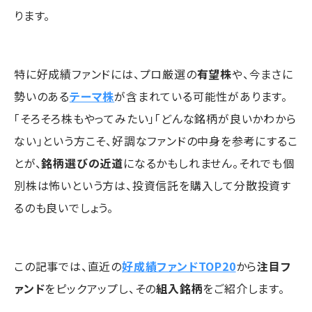
ります。
特に好成績ファンドには、プロ厳選の
有望株
や、今まさに
勢いのある
テーマ株
が含まれている可能性があります。
「そろそろ株もやってみたい」「どんな銘柄が良いかわから
ない」という方こそ、好調なファンドの中身を参考にするこ
とが、
銘柄選びの近道
になるかもしれません。それでも個
別株は怖いという方は、投資信託を購入して分散投資す
るのも良いでしょう。
この記事では、直近の
好成績ファンドTOP20
から
注目フ
ァンド
をピックアップし、その
組入銘柄
をご紹介します。