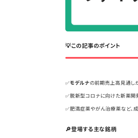
💡この記事のポイント
✅
モデルナ
の前期売上高見通し
✅脱新型コロナに向けた新薬開
✅肥満症薬やがん治療薬など、
🔎登場する主な銘柄