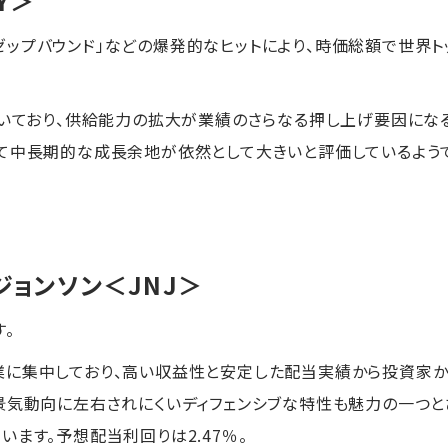
Y＞
ップバウンド」などの爆発的なヒットにより、時価総額で世界ト
続いており、供給能力の拡大が業績のさらなる押し上げ要因にな
て中長期的な成長余地が依然として大きいと評価しているようです
ジョンソン
＜JNJ＞
。
業に集中しており、高い収益性と安定した配当実績から投資家か
景気動向に左右されにくいディフェンシブな特性も魅力の一つ
ます。予想配当利回りは2.47％。