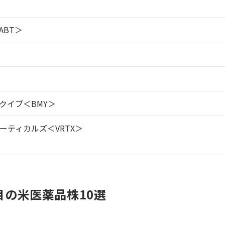
ABT＞
クイブ＜BMY＞
ーティカルズ＜VRTX＞
の米医薬品株10選