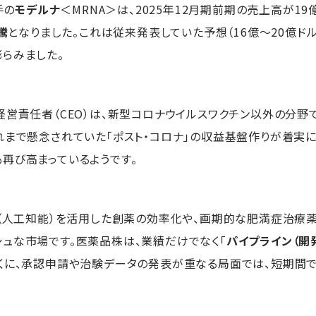
手の
モデルナ
＜MRNA＞は、2025年12月期前期の売上高が1
騰
となりました。これは従来発表していた予想（16億〜20億ド
らみました。
経営責任者（CEO）は、新型コロナウイルスワクチン以外の分野
れまで懸念されていた「ポスト・コロナ」の収益基盤作りが着実
再び高まっているようです。
I（人工知能）を活用した創薬の効率化や、画期的な肥満症治療
ュな市場です。医薬品株は、業績だけでなく「
パイプライン（開
くに、承認申請や治験データの発表が重なる局面では、短期間