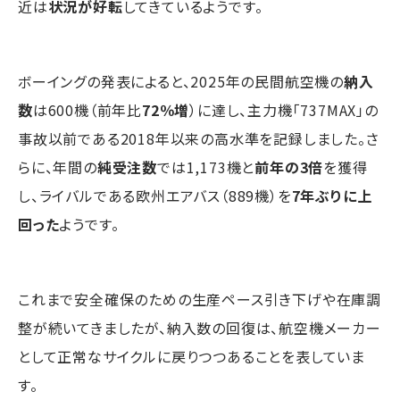
近は
状況が好転
してきているようです。
ボーイングの発表によると、2025年の民間航空機の
納入
数
は600機（前年比
72％増
）に達し、主力機「737MAX」の
事故以前である2018年以来の高水準を記録しました。さ
らに、年間の
純受注数
では1,173機と
前年の3倍
を獲得
し、ライバルである欧州エアバス（889機）を
7年ぶりに上
回った
ようです。
これまで安全確保のための生産ペース引き下げや在庫調
整が続いてきましたが、納入数の回復は、航空機メーカー
として正常なサイクルに戻りつつあることを表していま
す。