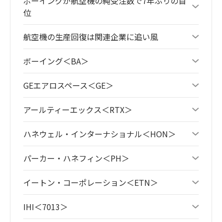
ボーイングが航空機の純受注数で7年ぶりの首
位
航空機の生産回復は関連企業に追い風
ボーイング＜BA＞
GEエアロスペース＜GE＞
アールティーエックス＜RTX＞
ハネウェル・インターナショナル＜HON＞
パーカー・ハネフィン＜PH＞
イートン・コーポレーション＜ETN＞
IHI＜7013＞