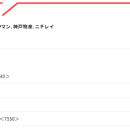
クマン
、
神戸物産
、
ニチレイ
43＞
7550＞