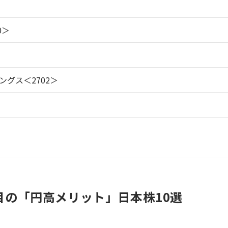
0＞
グス＜2702＞
目の「円高メリット」日本株10選