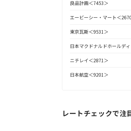
良品計画＜7453＞
エービーシー・マート＜267
東京瓦斯＜9531＞
日本マクドナルドホールディン
ニチレイ＜2871＞
日本航空＜9201＞
レートチェックで注