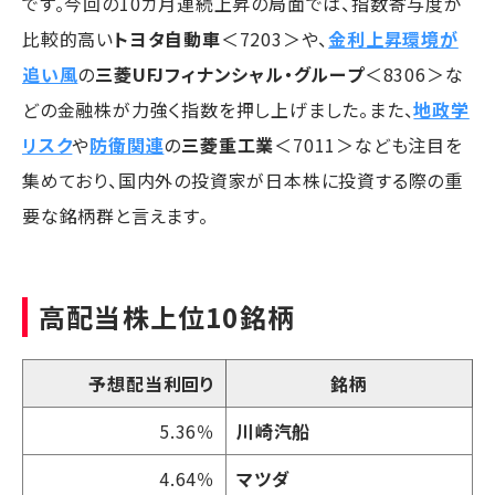
です。今回の10カ月連続上昇の局面では、指数寄与度が
比較的高い
トヨタ自動車
＜7203＞や、
金利上昇環境が
追い風
の
三菱UFJフィナンシャル・グループ
＜8306＞な
どの金融株が力強く指数を押し上げました。また、
地政学
リスク
や
防衛関連
の
三菱重工業
＜7011＞なども注目を
集めており、国内外の投資家が日本株に投資する際の重
要な銘柄群と言えます。
高配当株上位10銘柄
予想配当利回り
銘柄
5.36％
川崎汽船
4.64％
マツダ