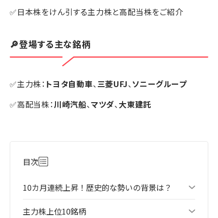
✅日本株をけん引する主力株と高配当株をご紹介
🔎登場する主な銘柄
✅主力株：
トヨタ自動車
、
三菱UFJ
、
ソニーグループ
✅高配当株：
川崎汽船
、
マツダ
、
大東建託
目次
10カ月連続上昇！歴史的な勢いの背景は？
主力株上位10銘柄