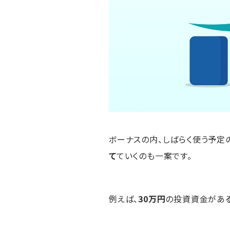
ボーナスの内、しばらく使う予定
て
ていくのも一案です。
例えば、
30万円
の投資資金があ