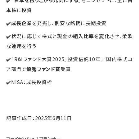
✔️「
日本を根っこから元気にする
」をコンセプトに、主に
日
本株
に投資
✔️
成長企業
を発掘し、
割安
な銘柄に長期投資
✔️状況に応じて株式と現金の
組入比率を変化
させ、柔軟
な運用を行う
✔️「R&Iファンド大賞2025」投資信託10年／国内株式コ
ア部門で
優秀ファンド賞
受賞
✔️NISA：成長投資枠
記事作成日：2025年6月11日
ファイナンシャルプランナー