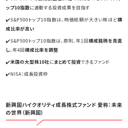
ップ10指数
に連動する投資成果を目指す
✔️S&P500トップ10指数は、時価総額が大きい株ほど
構
成比率が高い
✔️S&P500トップ10指数は、原則、年1回
構成銘柄を見直
し
、年4回
構成比率を調整
✔️
米国の大型株10社
に
まとめて投資
できるファンド
✔️NISA：成長投資枠
新興国ハイクオリティ成長株式ファンド 愛称：未来
の世界（新興国）