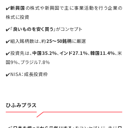
✔️
新興国
の株式や新興国で主に事業活動を行う企業の
株式に投資
✔️「
良いものを安く買う
」がコンセプト
✔️組入銘柄数は、約
25～50銘柄
に厳選
✔️投資先は、
中国35.2％
、
インド27.1％
、
韓国11.4％
、米
国9％、ブラジル7.8％
✔️NISA：成長投資枠
ひふみプラス