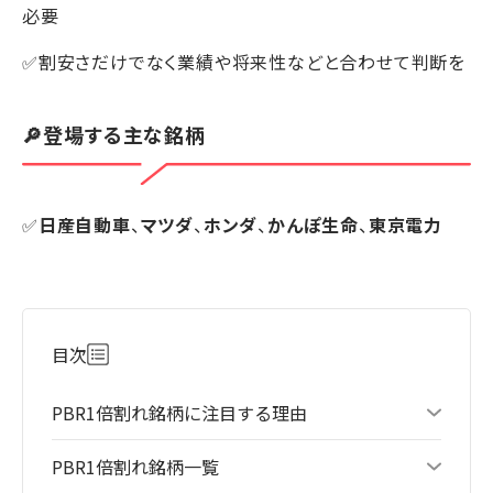
必要
✅割安さだけでなく業績や将来性などと合わせて判断を
🔎登場する主な銘柄
✅
日産自動車
、
マツダ
、
ホンダ
、
かんぽ生命
、
東京電力
目次
PBR1倍割れ銘柄に注目する理由
PBR1倍割れ銘柄一覧