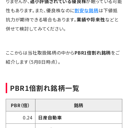
りませんが、
過小評価されている優良株
が眠っている可能
性もあります。また、優良株なのに
割安な銘柄
は下値抵
抗力が期待できる場合もあります。
業績や将来性
などと
併せて検討してみてください。
ここからは当社取扱銘柄の中から
PBR1倍割れ銘柄
をご
紹介します（5月8日時点）。
PBR1倍割れ銘柄一覧
PBR（倍）
銘柄
0.24
日産自動車