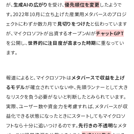
が、
生成AIの広がり
を受け、
優先順位を変更
したようで
す。2022年10月に立ち上げた産業用メタバースのプロジ
ェクトにわずか数カ月で
見切りをつけた
と伝わっています
が、マイクロソフトが出資するオープンAIが
チャットGPT
を公開し、
世界的に注目度が高まった時期
に重なってい
ます。
報道によると、マイクロソフトは
メタバースで収益を上げ
るモデル
が確立されていない中、先頭ランナーとして大き
なリスクを負う必要がないと判断したとみられています。
実際、ユーザー数や資金力を考慮すれば、メタバースが収
益化できる状態になったときにスタートしてもマイクロソ
フトなら十分に追いつけるのです。
先行きの不透明
なメタ