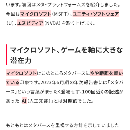
います。前回はメタ・プラットフォームズを紹介しました。
今回は
マイクロソフト
（MSFT）、
ユニティ・ソフトウェア
（U）、
エヌビディア
（NVDA）を取り上げます。
マイクロソフト、ゲームを軸に大きな
潜在力
マイクロソフト
はこのところメタバースに
やや距離を置い
ている
印象です。2023年6月期の年次報告書には「メタバ
ース」という言葉がまったく登場せず、
100回近くの記述
が
あった「
AI
（人工知能）」とは
対照的
でした。
もともとはメタバースを重視する方針を示していました