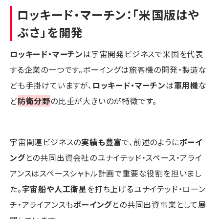
ロッキード・マーチン
：「米国版はや
ぶさ」を開発
ロッキード・マーチン
は宇宙開発ビジネスで米国を代表
する企業の一つです。ボーイングは旅客機の開発・製造な
ども手掛けていますが、
ロッキード・マーチン
は
軍用機
な
ど
防衛分野
の比重が大きいのが特徴です。
宇宙関連ビジネスの
実績も豊富
で、前述のように
ボーイ
ング
との共同出資会社のユナイテッド・スペース・アライ
アンスはスペースシャトル計画で重要な役割を担いまし
た。
宇宙船や人工衛星
を打ち上げるユナイテッド・ローン
チ・アライアンスも
ボーイング
との共同出資事業として展