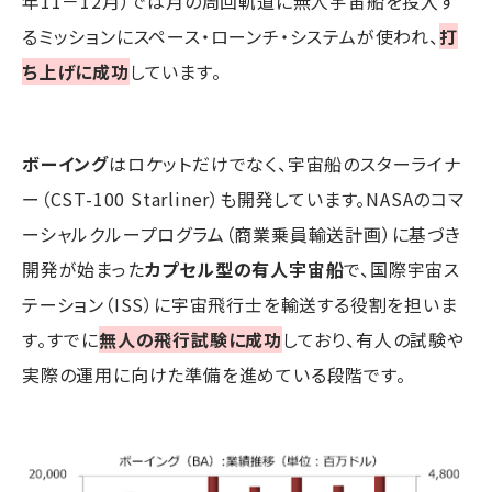
年11－12月）では月の周回軌道に無人宇宙船を投入す
るミッションにスペース・ローンチ・システムが使われ、
打
ち上げに成功
しています。
ボーイング
はロケットだけでなく、宇宙船のスターライナ
ー（CST-100 Starliner）も開発しています。NASAのコマ
ーシャルクループログラム（商業乗員輸送計画）に基づき
開発が始まった
カプセル型の有人宇宙船
で、国際宇宙ス
テーション（ISS）に宇宙飛行士を輸送する役割を担いま
す。すでに
無人の飛行試験に成功
しており、有人の試験や
実際の運用に向けた準備を進めている段階です。