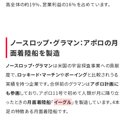
高全体の約19％、営業利益の16％を占めています。
ノースロップ・グラマン
：アポロの月
面着陸船を製造
ノースロップ・グラマン
は米国の宇宙探査事業への貢献
度で、
ロッキード・マーチン
や
ボーイング
と比較されうる
実績を持つ企業です。合併前のグラマンは
アポロ計画に
も参画
しており、アポロ11号で初めて人類が月に降り立
ったときの
月面着陸船
「
イーグル
」を製造しています。4本
足の特徴ある月面着陸船です。