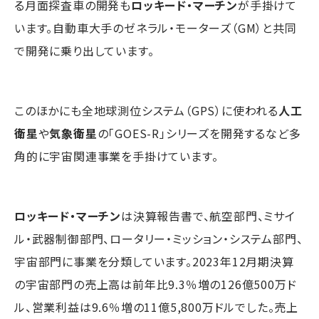
る月面探査車の開発も
ロッキード・マーチン
が手掛けて
います。自動車大手のゼネラル・モーターズ（GM）と共同
で開発に乗り出しています。
このほかにも全地球測位システム（GPS）に使われる
人工
衛星
や
気象衛星
の「GOES-R」シリーズを開発するなど多
角的に宇宙関連事業を手掛けています。
ロッキード・マーチン
は決算報告書で、航空部門、ミサイ
ル・武器制御部門、ロータリー・ミッション・システム部門、
宇宙部門に事業を分類しています。2023年12月期決算
の宇宙部門の売上高は前年比9.3％増の126億500万ド
ル、営業利益は9.6％増の11億5,800万ドルでした。売上