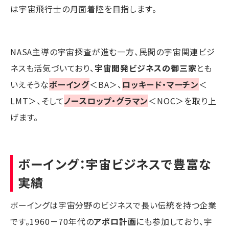
は宇宙飛行士の月面着陸を目指します。
NASA主導の宇宙探査が進む一方、民間の宇宙関連ビジ
ネスも活気づいており、
宇宙開発ビジネスの御三家
とも
いえそうな
ボーイング
＜BA＞、
ロッキード・マーチン
＜
LMT＞、そして
ノースロップ・グラマン
＜NOC＞を取り上
げます。
ボーイング
：宇宙ビジネスで豊富な
実績
ボーイングは宇宙分野のビジネスで長い伝統を持つ企業
です。1960－70年代の
アポロ計画
にも参加しており、宇