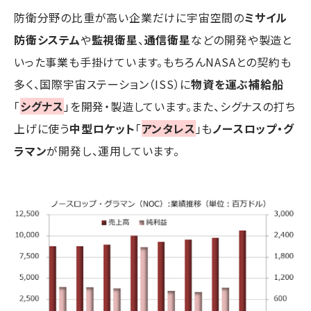
防衛分野の比重が高い企業だけに宇宙空間の
ミサイル
防衛システム
や
監視衛星
、
通信衛星
などの開発や製造と
いった事業も手掛けています。もちろんNASAとの契約も
多く、国際宇宙ステーション（ISS）に
物資を運ぶ補給船
「
シグナス
」を開発・製造しています。また、シグナスの打ち
上げに使う
中型ロケット
「
アンタレス
」も
ノースロップ・グ
ラマン
が開発し、運用しています。