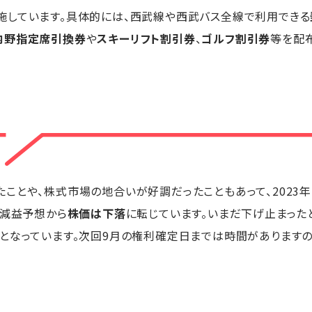
施しています。具体的には、西武線や西武バス全線で利用できる
内野指定席引換券
や
スキーリフト割引券
、
ゴルフ割引券
等を配
ことや、株式市場の地合いが好調だったこともあって、2023年
の減益予想から
株価は下落
に転じています。いまだ下げ止まった
となっています。次回9月の権利確定日までは時間がありますの