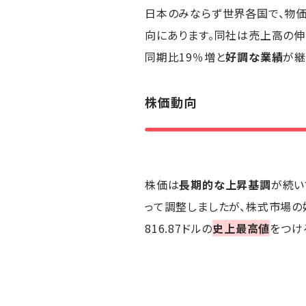
日本のみならず世界各国で、物
向にあります。同社は売上高の伸
同期比19％増と
好調な業績
が継
株価動向
株価は
長期的な上昇基調
が続い
って調整しましたが、株式市場の
816.87ドルの
史上最高値
をつけ