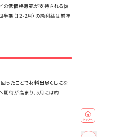
どの
低価格販売
が支持される傾
半期（12-2月）の純利益は前年
下回ったことで
材料出尽くし
にな
へ期待が高まり、5月には約