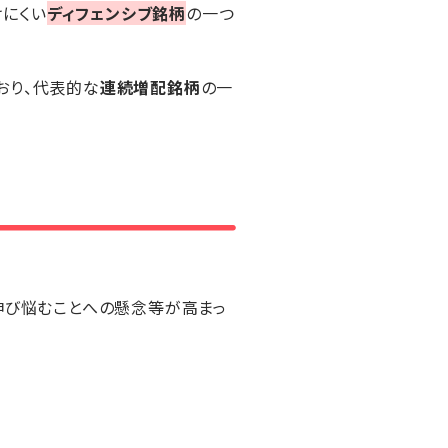
にくい
ディフェンシブ銘柄
の一つ
おり、代表的な
連続増配銘柄
の一
伸び悩むことへの懸念等が高まっ