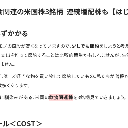
食関連の米国株3銘柄 連続増配株も【は
必ずかかる
モノの値段が高くなっていますので、
少しでも節約
をしようと考
る支出を削って節約することは比較的簡単かもしれませんが、生
ません。
そ、楽しく好きな物を買い物して節約したいもの。私たちが普段
多くあります。
に馴染みがある、米国の
飲食関連株
を3銘柄見ていきましょう。
ール
＜COST＞