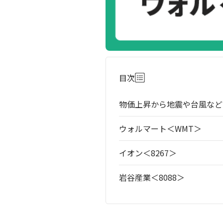
目次
物価上昇から地震や台風など
ウォルマート＜WMT＞
イオン＜8267＞
岩谷産業＜8088＞