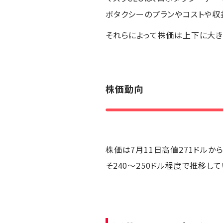
ボタクシーのプランやコストや収
それらによって株価は上下に大き
株価動向
株価は7月11日高値271ドルか
そ240～250ドル程度で推移し