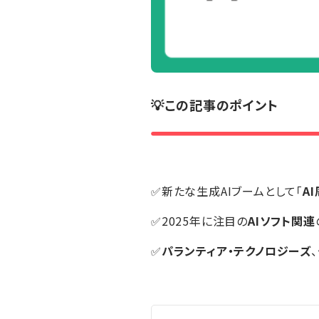
💡この記事のポイント
✅新たな生成AIブームとして「
A
✅2025年に注目の
AIソフト関連
✅
パランティア・テクノロジーズ
、