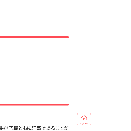
需要が
官民ともに旺盛
であることが