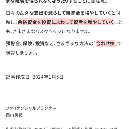
まな経験を得られなくなったり
することに要注意。
日々の
ムダな支出を減らして預貯金を増やしていく
と同
時に、
余裕資金を投資にまわして資産を増やしていく
こと
も、さまざまなリスクヘッジになりますよ。
預貯金、保険、投資
など、さまざまな方法の「
合わせ技
」で
検討しましょう。
記事作成日：2024年1月5日
ファイナンシャルプランナー
西山美紀
出版社勤務後、2005年に独立し、FP資格を取得。生き方、マネー