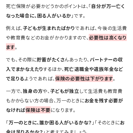
死亡保険が必要かどうかのポイントは、「
自分が万一亡く
なった場合に、困る人がいるか
」です。
例えば、
子どもが生まれたばかり
であれば、今後の生活費
や教育費などのお金がかかりますので、
必要性は高くなり
ます
。
でも、その際に
貯蓄がたくさ
んあったり、
パートナーの収
入でまかなえたり
するほか、
死亡退職金や遺族年金など
で足りる
ようであれば、
保険の必要性は下がります
。
一方で、
独身の方
や、
子どもが独立
して生活費も教育費
もかからない方の場合、万一のときに
お金を残す必要が
なければ
保険は不要
になります。
「
万一のときに、誰か困る人がいるかな？
」「そのときに
お
金は足りるかな？
」と考えてみましょう。