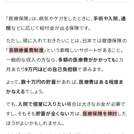
「医療保険」は、病気やケガをしたときに、
手術や入院、通
院
などに応じて給付金が出る保険です。
ただし、頭に入れておきたいことは、日本では健康保険の
「
高額療養費制度
」という素晴しいサポートがあること。
一般的な収入の方なら、
多額の医療費がかかっても
1カ
月あたり
9万円ほどの自己負担額
で済みます。
よって、
数十万円の貯蓄
があれば、
医療費はある程度ま
かなえる
でしょう。
でも、
入院で個室に入りたい
場合は大きなお金が必要で
すし、そもそも
貯蓄が全くない
方は、
医療保険を検討
した
ほうがよいかもしれません。