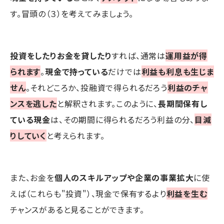
す。冒頭の（３）を考えてみましょう。
投資をしたりお金を貸したり
すれば、通常は
運用益が得
られます
。
現金で持っている
だけでは
利益も利息も生じま
せん
。それどころか、投融資で得られるだろう
利益のチャ
ンスを逃した
と解釈されます。このように、
長期間保有し
ている現金
は、その期間に得られるだろう利益の分、
目減
りしていく
と考えられます。
また、お金を
個人のスキルアップや企業の事業拡大
に使
えば（これらも"投資"）、現金で保有するより
利益を生む
チャンスがあると見ることができます。