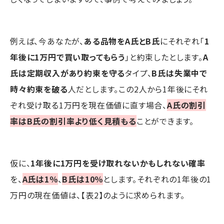
例えば、今あなたが、
ある品物をA氏とB氏
にそれぞれ「
1
年後に1万円で買い取ってもらう
」と約束したとします。
A
氏は定期収入があり約束を守る
タイプ、
B氏は失業中で
時々約束を破る
人だとします。この2人から1年後にそれ
ぞれ受け取る1万円を現在価値に直す場合、
A氏の割引
率はB氏の割引率より低く見積もる
ことができます。
仮に、
1年後に1万円を受け取れないかもしれない確率
を、
A氏は1％
、
B氏は10％
とします。それぞれの1年後の1
万円の現在価値は、【表2】のように求められます。