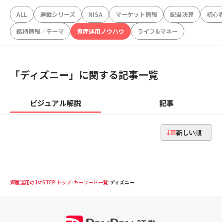
ALL
連載シリーズ
NISA
マーケット情報
配当決算
初心
銘柄情報／テーマ
資産運用ノウハウ
ライフ&マネー
「
ディズニー
」に関する記事一覧
ビジュアル解説
記事
新しい順
資産運用の1stSTEP トップ
キーワード一覧
ディズニー