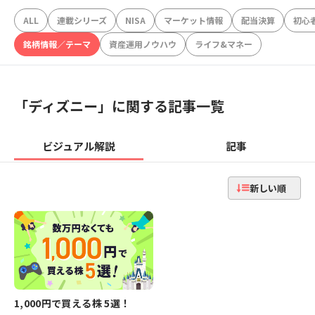
ALL
連載シリーズ
NISA
マーケット情報
配当決算
初心
銘柄情報／テーマ
資産運用ノウハウ
ライフ&マネー
「
ディズニー
」に関する記事一覧
ビジュアル解説
記事
新しい順
1,000円で買える株 5選！