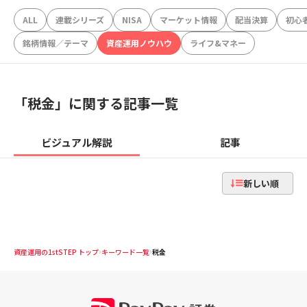
ALL
連載シリーズ
NISA
マーケット情報
配当決算
初心
銘柄情報／テーマ
資産運用ノウハウ
ライフ&マネー
「
税金
」に関する記事一覧
ビジュアル解説
記事
新しい順
資産運用の1stSTEP トップ
キーワード一覧
税金