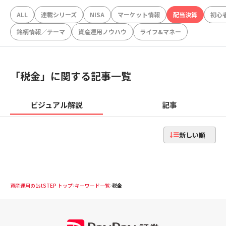
ALL
連載シリーズ
NISA
マーケット情報
配当決算
初心
銘柄情報／テーマ
資産運用ノウハウ
ライフ&マネー
「
税金
」に関する記事一覧
ビジュアル解説
記事
新しい順
資産運用の1stSTEP トップ
キーワード一覧
税金