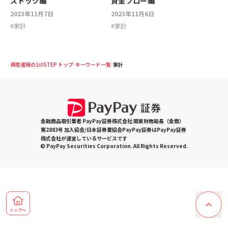
ストック編
資金フロー編
2023年11月7日
2023年11月6日
#
家計
#
家計
資産運用の1stSTEP トップ
キーワード一覧
家計
金融商品取引業者 PayPay証券株式会社 関東財務局長（金商）
第2883号 加入協会/日本証券業協会PayPay証券はPayPay証券
株式会社が運営しているサービスです
© PayPay Securities Corporation. All Rights Reserved.