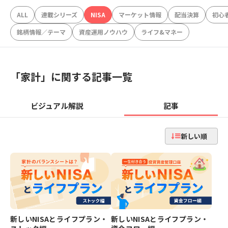
ALL
連載シリーズ
NISA
マーケット情報
配当決算
初心
銘柄情報／テーマ
資産運用ノウハウ
ライフ&マネー
「
家計
」に関する記事一覧
ビジュアル解説
記事
新しい順
新しいNISAとライフプラン・
新しいNISAとライフプラン・