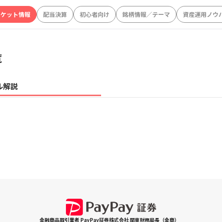
ーケット情報
配当決算
初心者向け
銘柄情報／テーマ
資産運用ノウ
覧
ル解説
金融商品取引業者 PayPay証券株式会社 関東財務局長（金商）