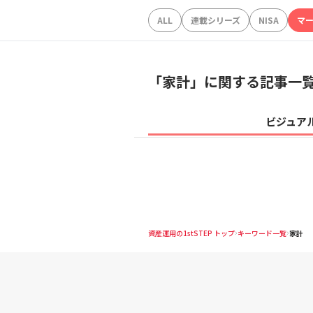
ALL
連載シリーズ
NISA
マ
「
家計
」に関する記事一
ビジュア
資産運用の1stSTEP トップ
キーワード一覧
家計