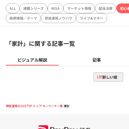
ALL
連載シリーズ
NISA
マーケット情報
配当決算
初心
銘柄情報／テーマ
資産運用ノウハウ
ライフ&マネー
「
家計
」に関する記事一覧
ビジュアル解説
記事
新しい順
資産運用の1stSTEP トップ
キーワード一覧
家計