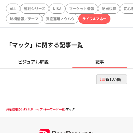
ALL
連載シリーズ
NISA
マーケット情報
配当決算
初心
銘柄情報／テーマ
資産運用ノウハウ
ライフ&マネー
「
マック
」に関する記事一覧
ビジュアル解説
記事
新しい順
資産運用の1stSTEP トップ
キーワード一覧
マック