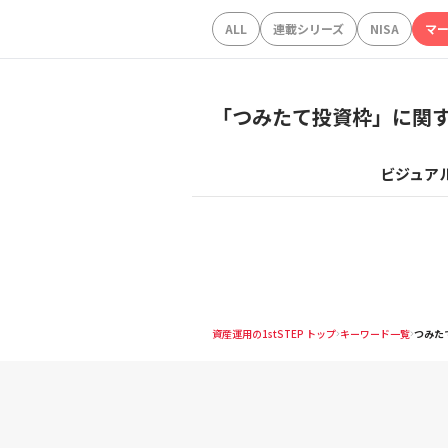
ALL
連載シリーズ
NISA
マ
「
つみたて投資枠
」に関
ビジュア
資産運用の1stSTEP トップ
キーワード一覧
つみた