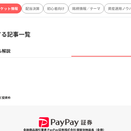
ーケット情報
配当決算
初心者向け
銘柄情報／テーマ
資産運用ノウ
する記事一覧
ル解説
て投資枠
金融商品取引業者 PayPay証券株式会社 関東財務局長（金商）