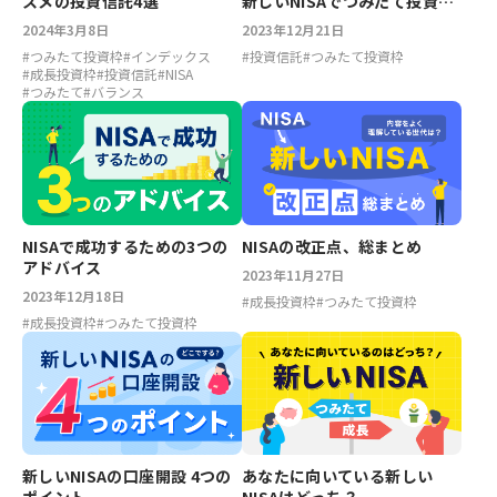
スメの投資信託4選
新しいNISAでつみたて投資枠
をフル活用する方法を解説！
2024年3月8日
2023年12月21日
#
つみたて投資枠
#
インデックス
#
投資信託
#
つみたて投資枠
#
成長投資枠
#
投資信託
#
NISA
#
つみたて
#
バランス
NISAで成功するための3つの
NISAの改正点、総まとめ
アドバイス
2023年11月27日
2023年12月18日
#
成長投資枠
#
つみたて投資枠
#
成長投資枠
#
つみたて投資枠
新しいNISAの口座開設 4つの
あなたに向いている新しい