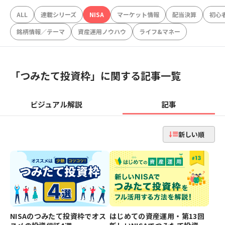
ALL
連載シリーズ
NISA
マーケット情報
配当決算
初心
銘柄情報／テーマ
資産運用ノウハウ
ライフ&マネー
「
つみたて投資枠
」に関する記事一覧
ビジュアル解説
記事
新しい順
NISAのつみたて投資枠でオス
はじめての資産運用・第13回