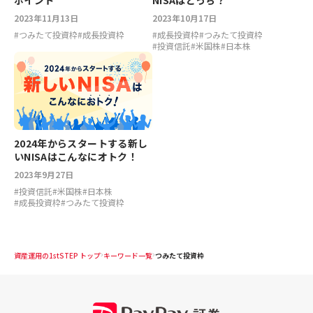
ポイント
NISAはどっち？
2023年11月13日
2023年10月17日
#
つみたて投資枠
#
成長投資枠
#
成長投資枠
#
つみたて投資枠
#
投資信託
#
米国株
#
日本株
2024年からスタートする新し
いNISAはこんなにオトク！
2023年9月27日
#
投資信託
#
米国株
#
日本株
#
成長投資枠
#
つみたて投資枠
資産運用の1stSTEP トップ
キーワード一覧
つみたて投資枠