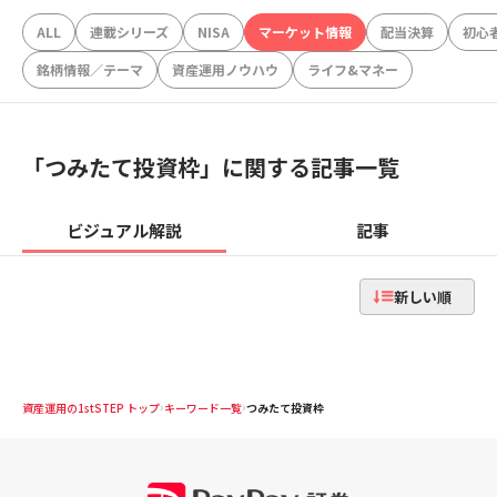
ALL
連載シリーズ
NISA
マーケット情報
配当決算
初心
銘柄情報／テーマ
資産運用ノウハウ
ライフ&マネー
「
つみたて投資枠
」に関する記事一覧
ビジュアル解説
記事
新しい順
資産運用の1stSTEP トップ
キーワード一覧
つみたて投資枠