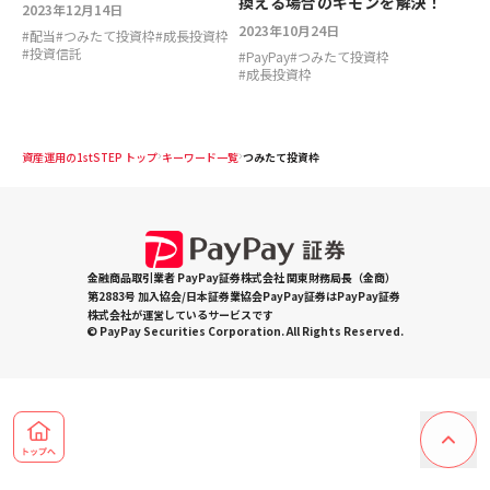
換える場合のギモンを解決！
2023年12月14日
2023年10月24日
#
配当
#
つみたて投資枠
#
成長投資枠
#
投資信託
#
PayPay
#
つみたて投資枠
#
成長投資枠
資産運用の1stSTEP トップ
キーワード一覧
つみたて投資枠
金融商品取引業者 PayPay証券株式会社 関東財務局長（金商）
第2883号 加入協会/日本証券業協会PayPay証券はPayPay証券
株式会社が運営しているサービスです
© PayPay Securities Corporation. All Rights Reserved.