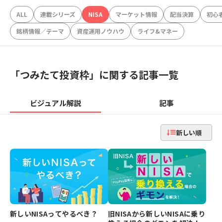
ALL
連載シリーズ
NISA
マーケット情報
配当決算
初心
銘柄情報／テーマ
資産運用ノウハウ
ライフ&マネー
「
つみたて投資枠
」に関する記事一覧
ビジュアル解説
記事
新しい順
新しいNISAってやるべき？
旧NISAから新しいNISAに乗り