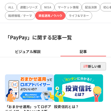
ALL
連載シリーズ
NISA
マーケット情報
配当決算
初心
銘柄情報／テーマ
資産運用ノウハウ
ライフ&マネー
「
PayPay
」に関する記事一覧
ビジュアル解説
記事
新しい順
「おまかせ運用」ってロボア
投資信託とは？