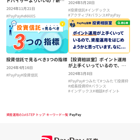
ドバイザーよりいいの？新し
2024年5月28日
いNISAに向いてるのはどっ
2024年11月21日
#
投資信託
#
インデックス
ち？
#
アクティブ
#
バランス
#
PayPay
#
PayPay
#
eMAXIS
投資信託で見るべき3つの指標
【投資相談室】ポイント運用
が上手くいっているので、資
2024年4月16日
産運用をはじめようかと思っ
2024年3月8日
#
PayPay
#
投資信託
ています。なにか注意点はあ
#
PayPay
#
つみたて
#
つみたて投資枠
りますか？
#
成長投資枠
#
バランス
#
インデックス
#
相談
#
ポイント
資産運用の1stSTEP トップ
キーワード一覧
PayPay