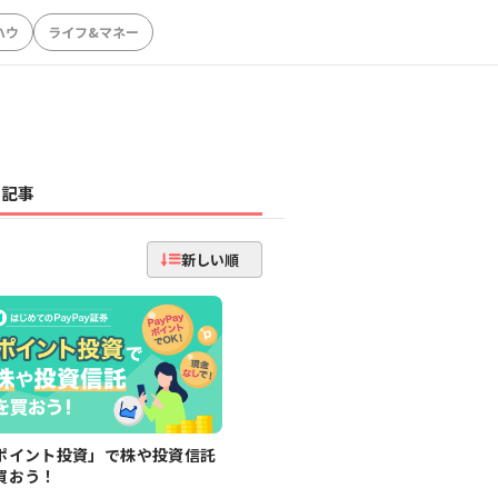
ハウ
ライフ&マネー
記事
新しい順
ポイント投資」で株や投資信託
買おう！