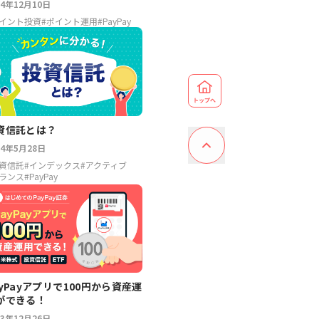
24年12月10日
イント投資
#
ポイント運用
#
PayPay
資信託とは？
24年5月28日
資信託
#
インデックス
#
アクティブ
ランス
#
PayPay
ayPayアプリで100円から資産運
ができる！
23年12月26日