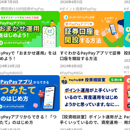
026年7月8日
2026年6月5日
20
少額投資
#
100円投資
#
PayPay
#
ポイント投資
#
PayPay
#
ポ
ayPayで「おまかせ運用」をは
すぐわかるPayPayアプリで証券
投
めよう！
口座を開設する方法
20
024年10月2日
2024年8月8日
#
投
#
バ
ayPay
#
eMAXIS
#
PayPay
#
NISA
ayPayアプリからできる！「つ
【投資相談室】ポイント運用が上
P
たて」のはじめ方
手くいっているので、資産運用を
用
はじめようかと思っています。な
024年3月25日
2024年3月8日
20