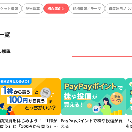
ーケット情報
配当決算
初心者向け
銘柄情報／テーマ
資産運用ノウ
一覧
ル解説
額投資をはじめよう！「1株か
PayPayポイントで株や投信が買
「
買う」と「100円から買う」は
える
を
っちがいい？