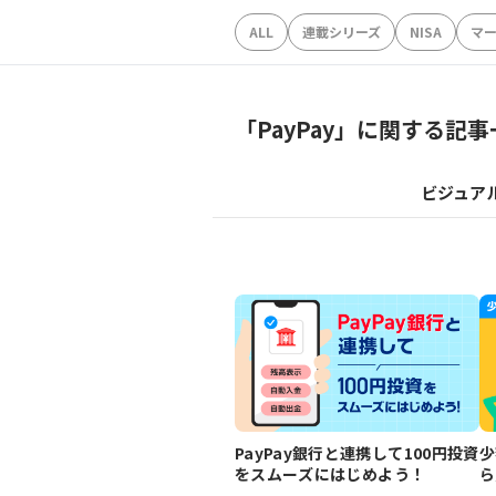
ALL
連載シリーズ
NISA
マ
「
PayPay
」に関する記事
ビジュア
PayPay銀行と連携して100円投資
少
をスムーズにはじめよう！
ら
ど