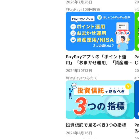
2026年7月26日
2
#
PayPay
#
100円投資
#
PayPayアプリの「ポイント運
P
用」「おまかせ運用」「資産運
じ
用/NISA」この3つの違いは？
2024年10月3日
2
#
PayPay
#
つみたて
#
P
投資信託で見るべき3つの指標
P
み
2024年4月16日
2