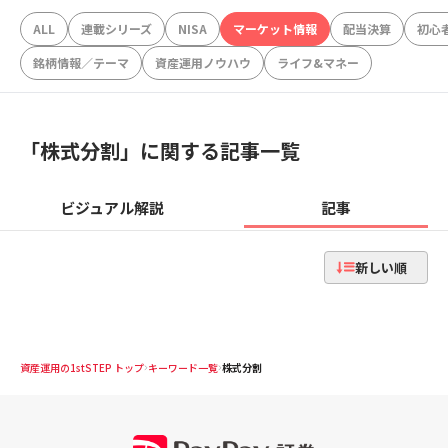
ALL
連載シリーズ
NISA
マーケット情報
配当決算
初心
銘柄情報／テーマ
資産運用ノウハウ
ライフ&マネー
「
株式分割
」に関する記事一覧
ビジュアル解説
記事
新しい順
資産運用の1stSTEP トップ
キーワード一覧
株式分割