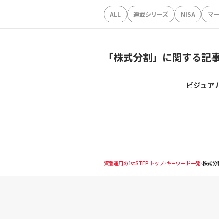
ALL
連載シリーズ
NISA
マ
「
株式分割
」に関する記
ビジュア
資産運用の1stSTEP トップ
キーワード一覧
株式分