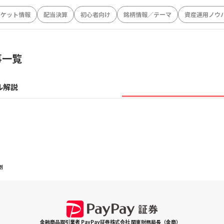
ーケット情報
配当決算
初心者向け
銘柄情報／テーマ
資産運用ノウ
事一覧
ル解説
割
金融商品取引業者 PayPay証券株式会社 関東財務局長（金商）