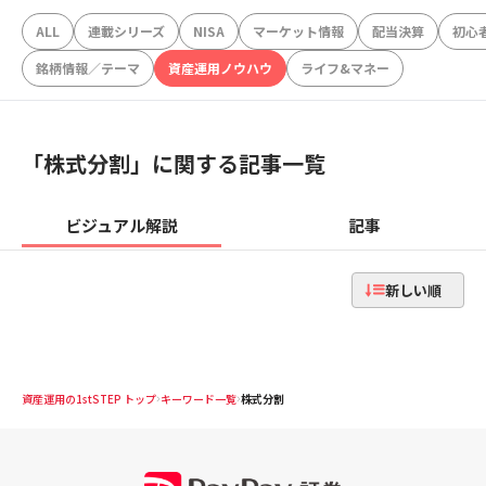
ALL
連載シリーズ
NISA
マーケット情報
配当決算
初心
銘柄情報／テーマ
資産運用ノウハウ
ライフ&マネー
「
株式分割
」に関する記事一覧
ビジュアル解説
記事
新しい順
資産運用の1stSTEP トップ
キーワード一覧
株式分割