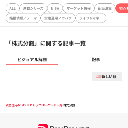
ALL
連載シリーズ
NISA
マーケット情報
配当決算
初心
銘柄情報／テーマ
資産運用ノウハウ
ライフ&マネー
「
株式分割
」に関する記事一覧
ビジュアル解説
記事
新しい順
資産運用の1stSTEP トップ
キーワード一覧
株式分割