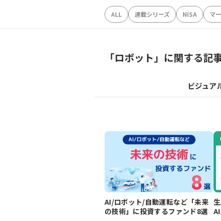
ALL
連載シリーズ
NISA
マ
「
ロボット
」に関する記
ビジュア
AI/ロボット/自動運転など「未来
生
の技術」に投資するファンド8選
A