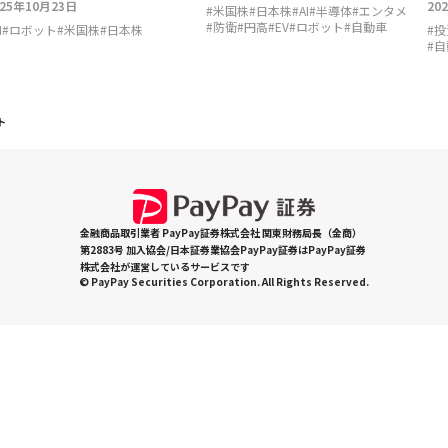
025年10月23日
20
#
米国株
#
日本株
#
AI
#
半導体
#
エンタメ
#
防衛
#
円高
#
EV
#
ロボット
#
自動車
I
#
ロボット
#
米国株
#
日本株
#
投
#
自
ト
金融商品取引業者 PayPay証券株式会社 関東財務局長（金商）
第2883号 加入協会/日本証券業協会PayPay証券はPayPay証券
株式会社が運営しているサービスです
© PayPay Securities Corporation. All Rights Reserved.