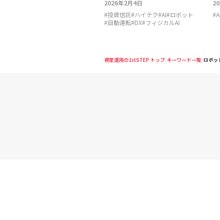
2026年2月4日
2
#
投資信託
#
ハイテク
#
AI
#
ロボット
#
A
#
自動運転
#
DX
#
フィジカルAI
資産運用の1stSTEP トップ
キーワード一覧
ロボッ