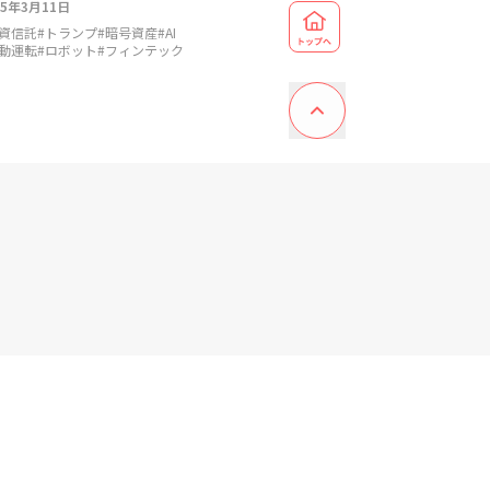
25年3月11日
資信託
#
トランプ
#
暗号資産
#
AI
動運転
#
ロボット
#
フィンテック