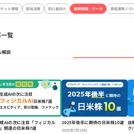
ーケット情報
配当決算
初心者向け
銘柄情報／テーマ
資産運用ノウ
事一覧
ル解説
成AIの次に注目「フィジカル
2025年後半に期待の日米株10選
自
I」関連の日米株7選
ク
2025年7月10日
選