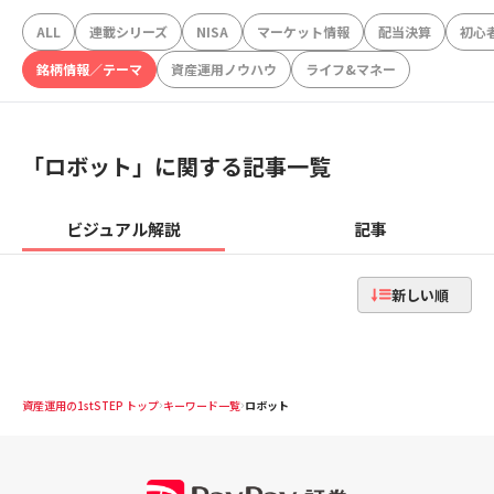
ALL
連載シリーズ
NISA
マーケット情報
配当決算
初心
銘柄情報／テーマ
資産運用ノウハウ
ライフ&マネー
「
ロボット
」に関する記事一覧
ビジュアル解説
記事
新しい順
資産運用の1stSTEP トップ
キーワード一覧
ロボット