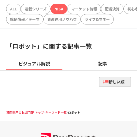
ALL
連載シリーズ
NISA
マーケット情報
配当決算
初心
銘柄情報／テーマ
資産運用ノウハウ
ライフ&マネー
「
ロボット
」に関する記事一覧
ビジュアル解説
記事
新しい順
資産運用の1stSTEP トップ
キーワード一覧
ロボット