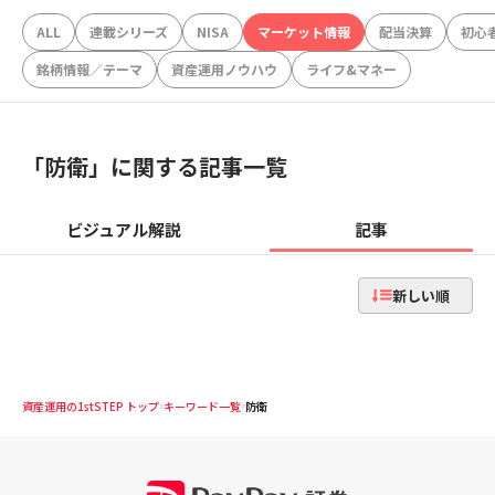
ALL
連載シリーズ
NISA
マーケット情報
配当決算
初心
銘柄情報／テーマ
資産運用ノウハウ
ライフ&マネー
「
防衛
」に関する記事一覧
ビジュアル解説
記事
新しい順
資産運用の1stSTEP トップ
キーワード一覧
防衛