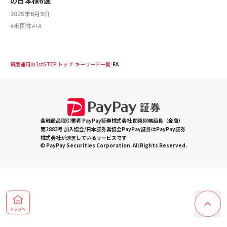
の日本株6選
2025年6月9日
#
米国株
#
FA
資産運用の1stSTEP トップ
キーワード一覧
FA
金融商品取引業者 PayPay証券株式会社 関東財務局長（金商）
第2883号 加入協会/日本証券業協会PayPay証券はPayPay証券
株式会社が運営しているサービスです
© PayPay Securities Corporation. All Rights Reserved.