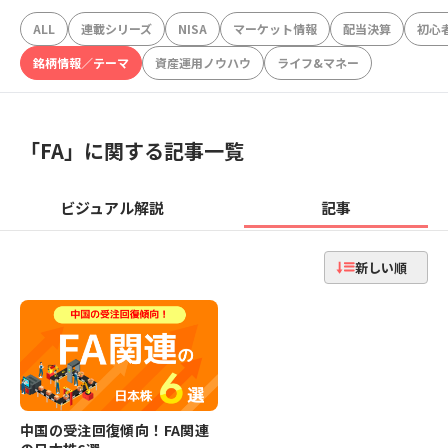
ALL
連載シリーズ
NISA
マーケット情報
配当決算
初心
銘柄情報／テーマ
資産運用ノウハウ
ライフ&マネー
「
FA
」に関する記事一覧
ビジュアル解説
記事
新しい順
中国の受注回復傾向！FA関連