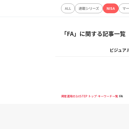
ALL
連載シリーズ
NISA
マ
「
FA
」に関する記事一覧
ビジュア
資産運用の1stSTEP トップ
キーワード一覧
FA