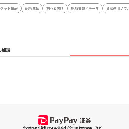
ーケット情報
配当決算
初心者向け
銘柄情報／テーマ
資産運用ノウ
ル解説
金融商品取引業者 PayPay証券株式会社 関東財務局長（金商）