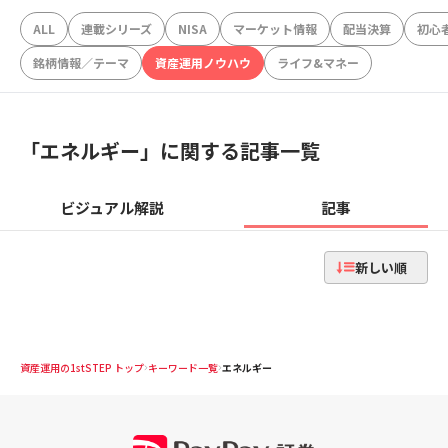
ALL
連載シリーズ
NISA
マーケット情報
配当決算
初心
銘柄情報／テーマ
資産運用ノウハウ
ライフ&マネー
「
エネルギー
」に関する記事一覧
ビジュアル解説
記事
新しい順
資産運用の1stSTEP トップ
キーワード一覧
エネルギー