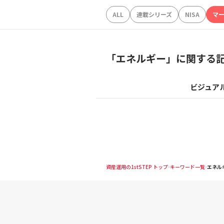
ALL
連載シリーズ
NISA
マ
「
エネルギー
」に関する
ビジュア
資産運用の1stSTEP トップ
キーワード一覧
エネル