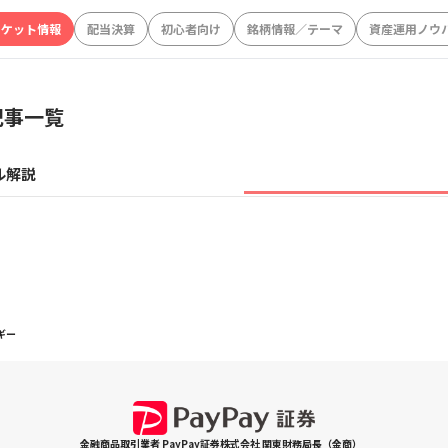
ーケット情報
配当決算
初心者向け
銘柄情報／テーマ
資産運用ノウ
記事一覧
ル解説
ギー
金融商品取引業者 PayPay証券株式会社 関東財務局長（金商）