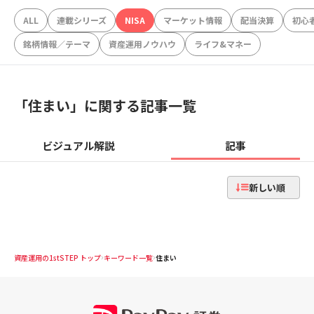
ALL
連載シリーズ
NISA
マーケット情報
配当決算
初心
銘柄情報／テーマ
資産運用ノウハウ
ライフ&マネー
「
住まい
」に関する記事一覧
ビジュアル解説
記事
新しい順
資産運用の1stSTEP トップ
キーワード一覧
住まい