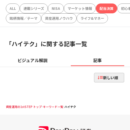
ALL
連載シリーズ
NISA
マーケット情報
配当決算
初心
銘柄情報／テーマ
資産運用ノウハウ
ライフ&マネー
「
ハイテク
」に関する記事一覧
ビジュアル解説
記事
新しい順
資産運用の1stSTEP トップ
キーワード一覧
ハイテク