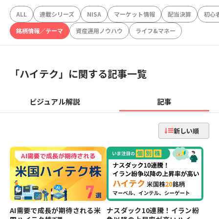
ALL
連載シリーズ
NISA
マーケット情報
配当決算
初心
銘柄情報／テーマ
資産運用ノウハウ
ライフ&マネー
「
ハイテク
」に関する記事一覧
ビジュアル解説
記事
新しい順
AI需要で成長が期待される米
ナスダック10連騰！イラン紛