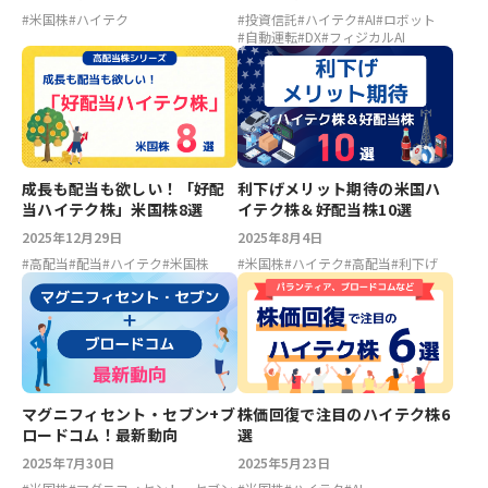
#
米国株
#
ハイテク
#
投資信託
#
ハイテク
#
AI
#
ロボット
#
自動運転
#
DX
#
フィジカルAI
成長も配当も欲しい！「好配
利下げメリット期待の米国ハ
当ハイテク株」米国株8選
イテク株＆好配当株10選
2025年12月29日
2025年8月4日
#
高配当
#
配当
#
ハイテク
#
米国株
#
米国株
#
ハイテク
#
高配当
#
利下げ
マグニフィセント・セブン+ブ
株価回復で注目のハイテク株6
ロードコム！最新動向
選
2025年7月30日
2025年5月23日