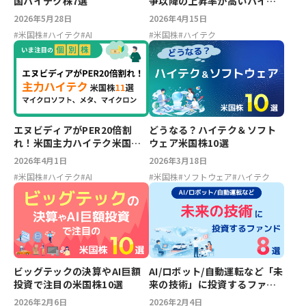
国ハイテク株7選
争以降の上昇率が高いハイテ
ク米国株20銘柄
2026年5月28日
2026年4月15日
#
米国株
#
ハイテク
#
AI
#
米国株
#
ハイテク
エヌビディアがPER20倍割
どうなる？ハイテク＆ソフト
れ！米国主力ハイテク米国株
ウェア米国株10選
11選
2026年4月1日
2026年3月18日
#
米国株
#
ハイテク
#
AI
#
米国株
#
ソフトウェア
#
ハイテク
ビッグテックの決算やAI巨額
AI/ロボット/自動運転など「未
投資で注目の米国株10選
来の技術」に投資するファン
ド8選
2026年2月6日
2026年2月4日